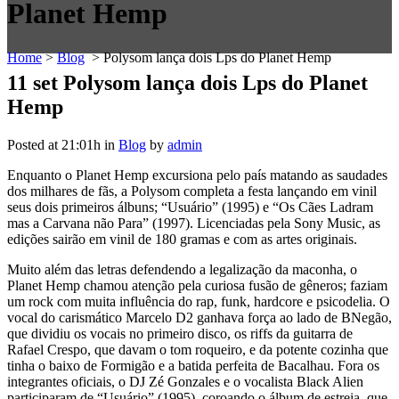
Planet Hemp
Home
>
Blog
>
Polysom lança dois Lps do Planet Hemp
11 set
Polysom lança dois Lps do Planet
Hemp
Posted at 21:01h
in
Blog
by
admin
Enquanto o Planet Hemp excursiona pelo país matando as saudades
dos milhares de fãs, a Polysom completa a festa lançando em vinil
seus dois primeiros álbuns; “Usuário” (1995) e “Os Cães Ladram
mas a Carvana não Para” (1997). Licenciadas pela Sony Music, as
edições sairão em vinil de 180 gramas e com as artes originais.
Muito além das letras defendendo a legalização da maconha, o
Planet Hemp chamou atenção pela curiosa fusão de gêneros; faziam
um rock com muita influência do rap, funk, hardcore e psicodelia. O
vocal do carismático Marcelo D2 ganhava força ao lado de BNegão,
que dividiu os vocais no primeiro disco, os riffs da guitarra de
Rafael Crespo, que davam o tom roqueiro, e da potente cozinha que
tinha o baixo de Formigão e a batida perfeita de Bacalhau. Fora os
integrantes oficiais, o DJ Zé Gonzales e o vocalista Black Alien
participaram de “Usuário” (1995), coroando o álbum de estreia, que