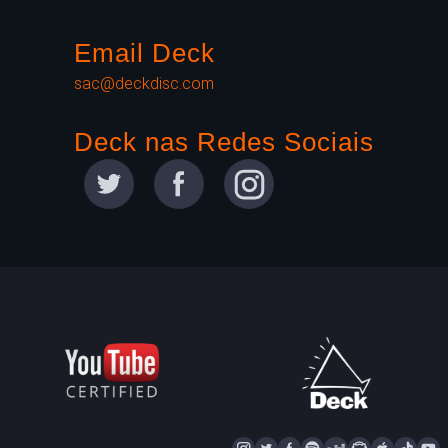
Email Deck
sac@deckdisc.com
Deck nas Redes Sociais
I
T
F
S
D
N
A
T
Y