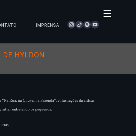
instagram
tiktok
spotify
youtube
ONTATO
IMPRENSA
S DE HYLDON
“Na Rua, na Chuva, na Fazenda”, e ilustrações da artista
sitter, entretendo os pequenos.
utras.