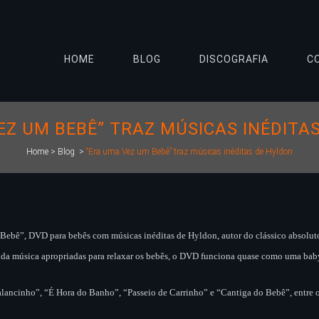
HOME
BLOG
DISCOGRAFIA
C
EZ UM BEBÊ” TRAZ MÚSICAS INÉDITA
Home
>
Blog
>
“Era uma Vez um Bebê” traz músicas inéditas de Hyldon
Bebê”, DVD para bebês com músicas inéditas de Hyldon, autor do clássico absoluto 
 da música apropriadas para relaxar os bebês, o DVD funciona quase como uma baby 
lancinho”, “É Hora do Banho”, “Passeio de Carrinho” e “Cantiga do Bebê”, entre o