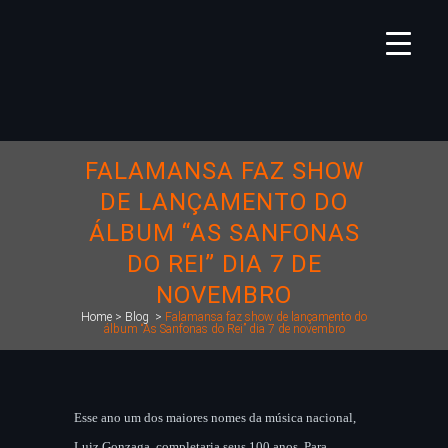
FALAMANSA FAZ SHOW
DE LANÇAMENTO DO
ÁLBUM “AS SANFONAS
DO REI” DIA 7 DE
NOVEMBRO
Home
>
Blog
>
Falamansa faz show de lançamento do
álbum “As Sanfonas do Rei” dia 7 de novembro
Esse ano um dos maiores nomes da música nacional,
Luiz Gonzaga, completaria seus 100 anos. Para