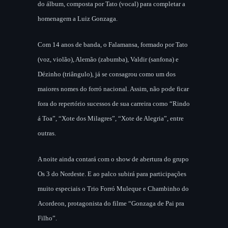
do álbum, composta por Tato (vocal) para completar a
homenagem a Luiz Gonzaga.
Com 14 anos de banda, o Falamansa, formado por Tato
(voz, violão), Alemão (zabumba), Valdir (sanfona) e
Dézinho (triângulo), já se consagrou como um dos
maiores nomes do forró nacional. Assim, não pode ficar
fora do repertório sucessos de sua carreira como “Rindo
á Toa”, “Xote dos Milagres”, “Xote de Alegria”, entre
outras.
A noite ainda contará com o show de abertura do grupo
Os 3 do Nordeste. E ao palco subirá para participações
muito especiais o Trio Forró Muleque e Chambinho do
Acordeon, protagonista do filme “Gonzaga de Pai pra
Filho”.