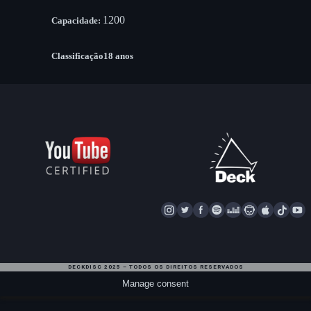
1200
Capacidade:
Classificação18 anos
I
T
F
S
D
N
A
T
Y
N
W
A
P
E
A
P
I
S
I
C
O
E
P
P
K
U
T
T
E
T
Z
S
L
T
T
DECKDISC 2025 – TODOS OS DIREITOS RESERVADOS
A
T
I
E
T
E
O
U
Manage consent
G
E
F
R
A
K
B