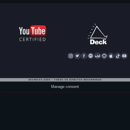
I
T
F
S
D
N
A
T
Y
N
W
A
P
E
A
P
I
S
I
C
O
E
P
P
K
U
T
T
E
T
Z
S
L
T
T
DECKDISC 2025 – TODOS OS DIREITOS RESERVADOS
A
T
I
E
T
E
O
U
Manage consent
G
E
F
R
A
K
B
R
R
Y
R
E
A
M