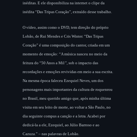
inéditas. E ele disponibiliza na internet o clipe da
inédita “Das Tripas Coração”, extraído desse trabalho.
O vídeo, assim como o DVD, tem direção do próprio
Lobão, de Rui Mendes e Cris Winter. “Das Tripas
Coração” é uma composição do cantor, criada em um
momento de emoção: “A música
nasceu no meio da
feitura do “50 Anos a Mil
”
, sob o impacto das
recordações e emoções revividas em meio a sua escrita.
Na mesma época faleceu Ezequiel Neves, um dos
personagens mais importantes da cultura de roquenrou
no Brasil, meu querido amigo que, após minha última
visita em seu leito de morte, ao voltar a São Paulo, no
dia seguinte compus a canção e a letra. Acabei por
dedicá-la a ele, Ezequiel, ao Júlio Barroso e ao
Cazuza.” – nas palavras de Lobão.