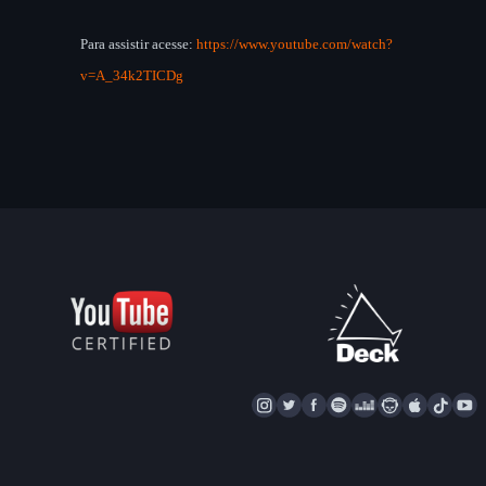
Para assistir acesse:
https://www.youtube.com/watch?
v=A_34k2TICDg
I
T
F
S
D
N
A
T
Y
N
W
A
P
E
A
P
I
S
I
C
O
E
P
P
K
U
T
T
E
T
Z
S
L
T
T