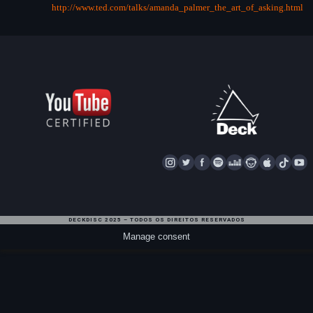
http://www.ted.com/talks/amanda_palmer_the_art_of_asking.html
I
T
F
S
D
N
A
T
Y
N
W
A
P
E
A
P
I
S
I
C
O
E
P
P
K
U
T
T
E
T
Z
S
L
T
T
DECKDISC 2025 – TODOS OS DIREITOS RESERVADOS
A
T
I
E
T
E
O
U
Manage consent
G
E
F
R
A
K
B
R
R
Y
R
E
A
M