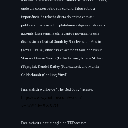
atualidade. Recentemente a cantora participou do TED,
onde ela contou sobre sua carreira, falou sobre a
importância da relação direta do artista com seu
público e discutiu sobre plataformas digitais e direitos
autorais. Essa semana ela levantou novamente essa
discussão no festival South by Southwest em Austin
(Texas – EUA), onde esteve acompanhada por Vickie
Starr and Kevin Wortis (Girlie Action), Nicole St. Jean
(Topspin), Kendel Ratley (Kickstarter), and Martin
Goldschmidt (Cooking Vinyl).
Para assistir o clipe de “The Bed Song” acesse:
https://www.youtube.com/watch?
v=7sW4dwXXX7Q
Para assistir a participação no TED acesse: