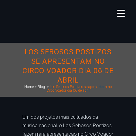
LOS SEBOSOS POSTIZOS
SE APRESENTAM NO
CIRCO VOADOR DIA 06 DE
ABRIL
Home
>
Blog
>
Los Sebosos Postizos se apresentam no
Circo Voador dia 06 de abril
Um dos projetos mais cultuados da
música nacional, o Los Sebosos Postizos
fazem rara apresentação no Circo Voador