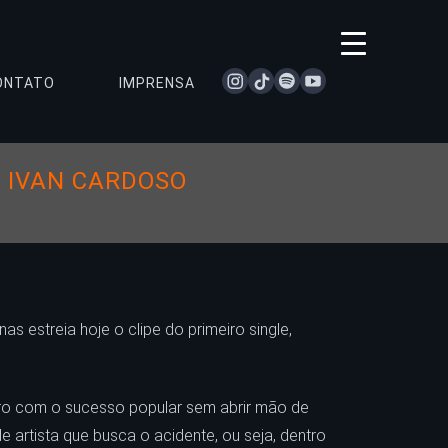
instagram
tiktok
spotify
youtube
ONTATO
IMPRENSA
 IVAN CARDOSO
s estreia hoje o clipe do primeiro single,
ontro com o sucesso popular sem abrir mão de
de artista que busca o acidente, ou seja, dentro