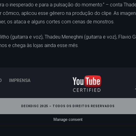
a o inesperado e para a pulsação do momento.” – conta Thadeu M
ror cômico, aplicou esse gênero na produção do clipe. As ima
dner, os ataca e alguns cortes com cenas de monstros.
o (guitarra e voz), Thadeu Meneghini (guitarra e voz), Flavio Gu
mos e chega às lojas ainda esse mês.
O
IMPRENSA
DECKDISC 2025 – TODOS OS DIREITOS RESERVADOS
Manage consent