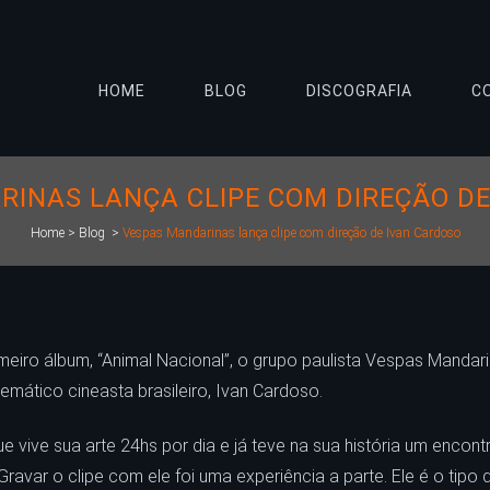
HOME
BLOG
DISCOGRAFIA
C
RINAS LANÇA CLIPE COM DIREÇÃO DE
Home
>
Blog
>
Vespas Mandarinas lança clipe com direção de Ivan Cardoso
iro álbum, “Animal Nacional”, o grupo paulista Vespas Mandarina
emático cineasta brasileiro, Ivan Cardoso.
que vive sua arte 24hs por dia e já teve na sua história um enc
ravar o clipe com ele foi uma experiência a parte. Ele é o tipo 