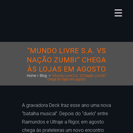
“MUNDO LIVRE S.A. VS
NAÇÃO ZUMBI” CHEGA
ÀS LOJAS EM AGOSTO
Home
>
Blog
>
“Mundo Livre S.A. VS Nação Zumbi”
chega às lojas em agosto
A gravadora Deck traz esse ano uma nova
“batalha musical”. Depois do “duelo” entre
Raimundos e Ultraje a Rigor, em agosto
chega às prateleiras um novo encontro