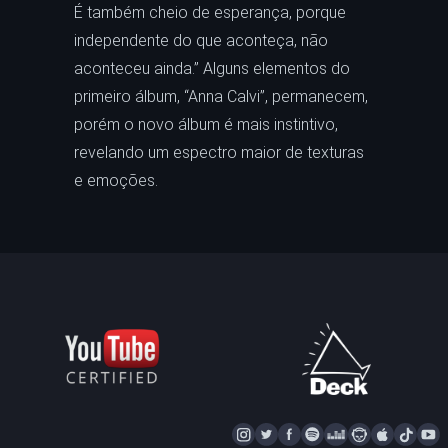
É também cheio de esperança, porque
independente do que aconteça, não
aconteceu ainda.” Alguns elementos do
primeiro álbum, “Anna Calvi”, permanecem,
porém o novo álbum é mais instintivo,
revelando um espectro maior de texturas
e emoções.
I
T
F
S
D
N
A
T
Y