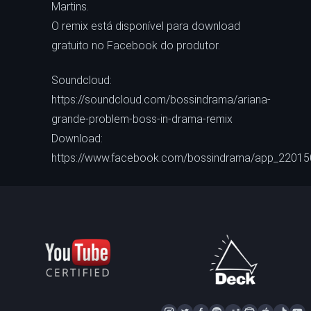
Martins.
O remix está disponível para download
gratuito no Facebook do produtor.
Soundcloud:
https://soundcloud.com/bossindrama/ariana-
grande-problem-boss-in-drama-remix
Download:
https://www.facebook.com/bossindrama/app_2201
I
T
F
S
D
N
A
T
Y