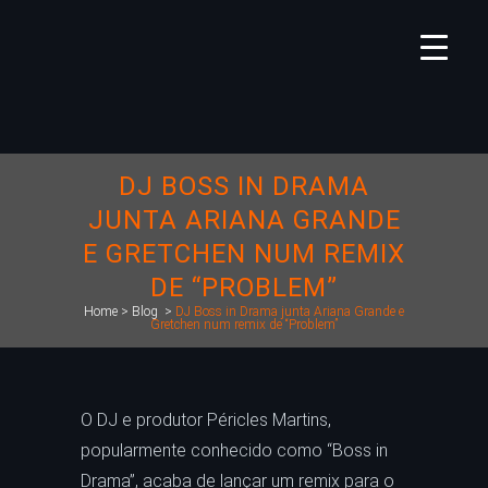
DJ BOSS IN DRAMA
JUNTA ARIANA GRANDE
E GRETCHEN NUM REMIX
DE “PROBLEM”
Home
>
Blog
>
DJ Boss in Drama junta Ariana Grande e
Gretchen num remix de “Problem”
O DJ e produtor Péricles Martins,
popularmente conhecido como “Boss in
Drama”, acaba de lançar um remix para o