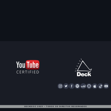
I
T
F
S
D
N
A
T
Y
N
W
A
P
E
A
P
I
S
I
C
O
E
P
P
K
U
T
T
E
T
Z
S
L
T
T
DECKDISC 2025 – TODOS OS DIREITOS RESERVADOS
A
T
I
E
T
E
O
U