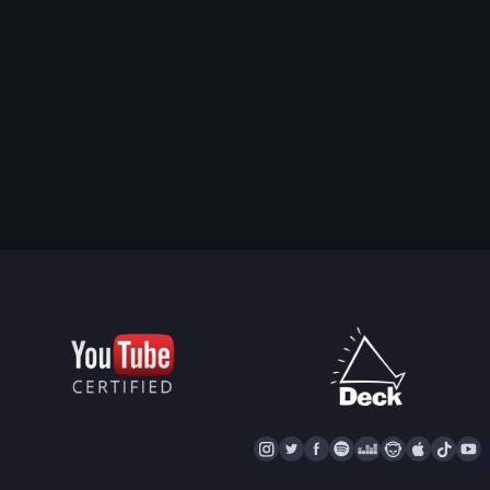
I
T
F
S
D
N
A
T
Y
N
W
A
P
E
A
P
I