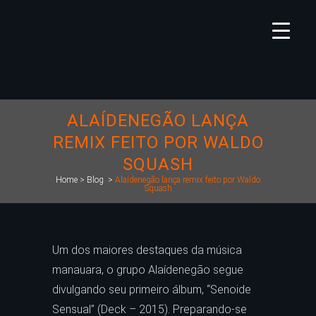
ALAÍDENEGÃO LANÇA
REMIX FEITO POR WALDO
SQUASH
Home
>
Blog
>
Alaídenegão lança remix feito por Waldo
Squash
Um dos maiores destaques da música
manauara, o grupo Alaídenegão segue
divulgando seu primeiro álbum, “Senoide
Sensual” (Deck – 2015). Preparando-se