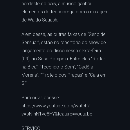
nordeste do país, a música ganhou
elementos do tecnobrega com a mixagem
de Waldo Squash.
Além dessa, as outras faixas de “Senoide
Sensual”, estão no repertório do show de
lançamento do disco nessa sexta-feira
(09), no Sesc Pompeia. Entre elas “Rodar
na Bica”, “Tecendo o Som”, “Cadê a
Morena”, “Tiroteio dos Praças” e “Caia em
Si”.
Para ouvir, acesse:
https://www.youtube.com/watch?
v=bNInN1ve8HY&feature=youtu.be
SERVIÇO