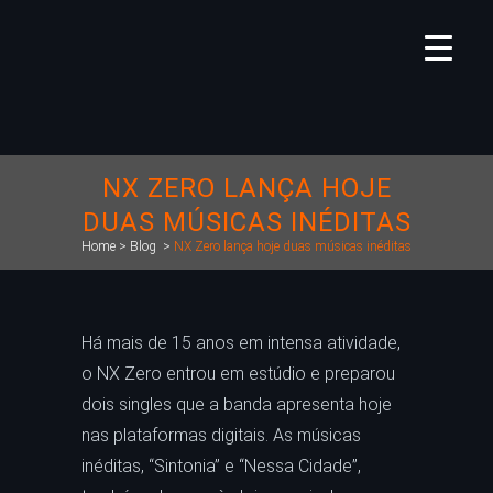
NX ZERO LANÇA HOJE
DUAS MÚSICAS INÉDITAS
Home
>
Blog
>
NX Zero lança hoje duas músicas inéditas
Há mais de 15 anos em intensa atividade,
o NX Zero entrou em estúdio e preparou
dois singles que a banda apresenta hoje
nas plataformas digitais. As músicas
inéditas, “Sintonia” e “Nessa Cidade”,