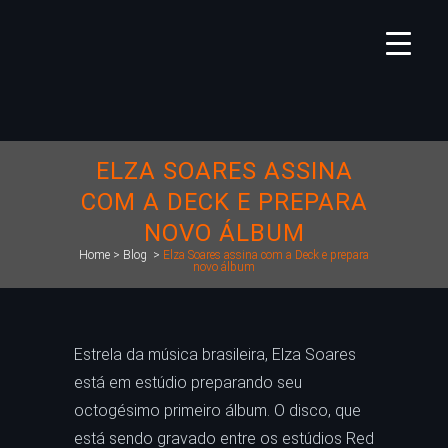
ELZA SOARES ASSINA
COM A DECK E PREPARA
NOVO ÁLBUM
Home
>
Blog
>
Elza Soares assina com a Deck e prepara
novo álbum
Estrela da música brasileira, Elza Soares
está em estúdio preparando seu
octogésimo primeiro álbum. O disco, que
está sendo gravado entre os estúdios Red