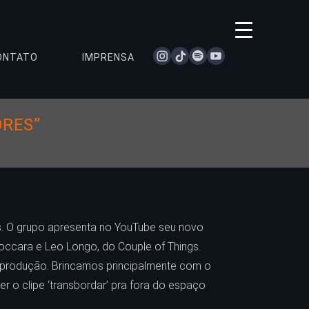
instagram
tiktok
spotify
youtube
ONTATO
IMPRENSA
ORES”
ãs. O grupo apresenta no YouTube seu novo
Boccara e Leo Longo, do Couple of Things.
s-produção. Brincamos principalmente com o
r o clipe ‘transbordar’ pra fora do espaço