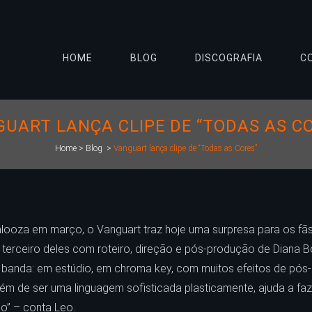
HOME
BLOG
DISCOGRAFIA
C
UART LANÇA CLIPE DE “TODAS AS C
Home
>
Blog
>
Vanguart lança clipe de “Todas as Cores”
alooza em março, o Vanguart traz hoje uma surpresa para os f
o terceiro deles com roteiro, direção e pós-produção de Diana 
a banda: em estúdio, em chroma key, com muitos efeitos de pó
m de ser uma linguagem sofisticada plasticamente, ajuda a faze
do” – conta Leo.