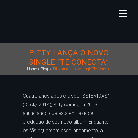
PITTY LANÇA O NOVO
SINGLE “TE CONECTA”
Home
>
Blog
>
Pitty lança o novo single “Te Conecta”
Quatro anos após o disco “SETEVIDAS”
(Deck/ 2014), Pitty começou 2018
anunciando que está em fase de
produção de seu novo álbum. Enquanto
os fãs aguardam esse lançamento, a