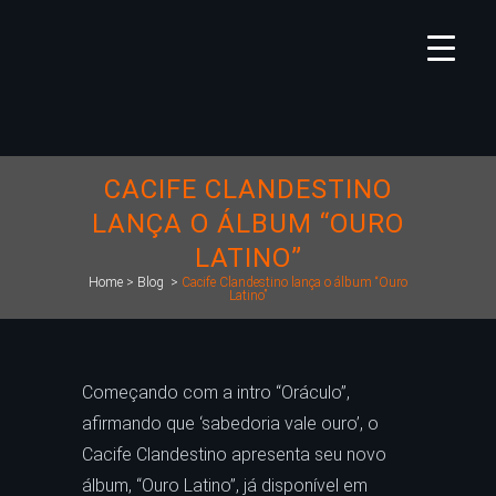
CACIFE CLANDESTINO
LANÇA O ÁLBUM “OURO
LATINO”
Home
>
Blog
>
Cacife Clandestino lança o álbum “Ouro
Latino”
Começando com a intro “Oráculo”,
afirmando que ‘sabedoria vale ouro’, o
Cacife Clandestino apresenta seu novo
álbum, “Ouro Latino”, já disponível em