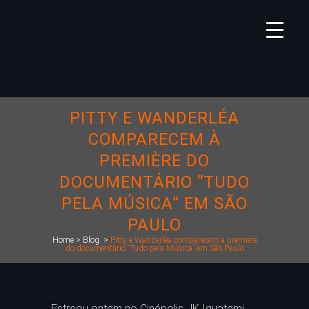
PITTY E WANDERLÉA
COMPARECEM À
PREMIÈRE DO
DOCUMENTÁRIO “TUDO
PELA MÚSICA” EM SÃO
PAULO
Home
>
Blog
>
Pitty e Wanderléa comparecem à première
do documentário “Tudo pela Música” em São Paulo
Estreou ontem no Cinépolis JK Iguatemi