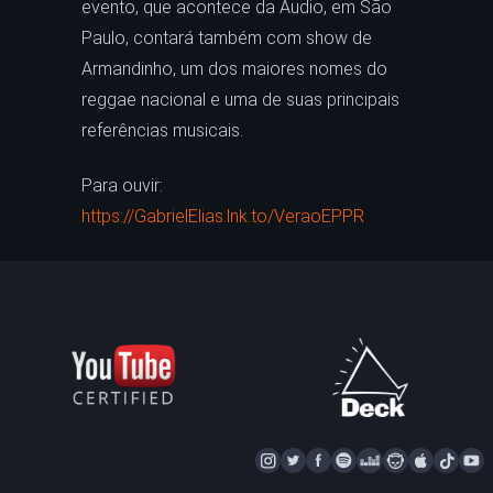
evento, que acontece da Audio, em São
Paulo, contará também com show de
Armandinho, um dos maiores nomes do
reggae nacional e uma de suas principais
referências musicais.
Para ouvir:
https://GabrielElias.lnk.to/VeraoEPPR
I
T
F
S
D
N
A
T
Y
N
W
A
P
E
A
P
I