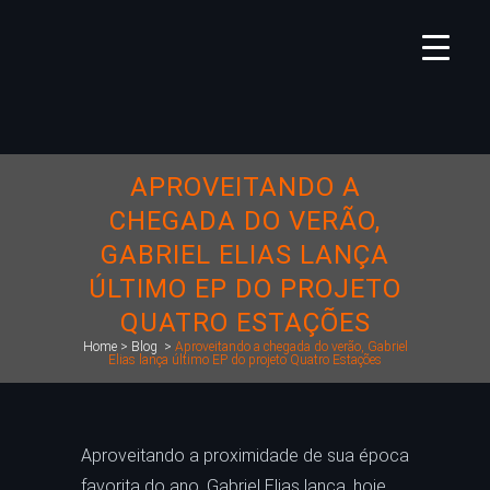
APROVEITANDO A
CHEGADA DO VERÃO,
GABRIEL ELIAS LANÇA
ÚLTIMO EP DO PROJETO
QUATRO ESTAÇÕES
Home
>
Blog
>
Aproveitando a chegada do verão, Gabriel
Elias lança último EP do projeto Quatro Estações
Aproveitando a proximidade de sua época
favorita do ano, Gabriel Elias lança, hoje,