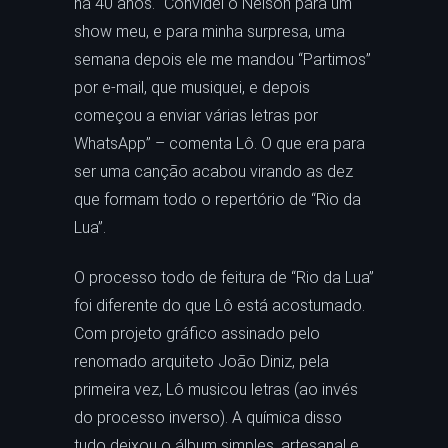
há 40 anos. “Convidei o Nelson para um
show meu, e para minha surpresa, uma
semana depois ele me mandou “Partimos”
por e-mail, que musiquei, e depois
começou a enviar várias letras por
WhatsApp” – comenta Lô. O que era para
ser uma canção acabou virando as dez
que formam todo o repertório de “Rio da
Lua”.
O processo todo de feitura de “Rio da Lua”
foi diferente do que Lô está acostumado.
Com projeto gráfico assinado pelo
renomado arquiteto João Diniz, pela
primeira vez, Lô musicou letras (ao invés
do processo inverso). A química disso
tudo deixou o álbum simples, artesanal e