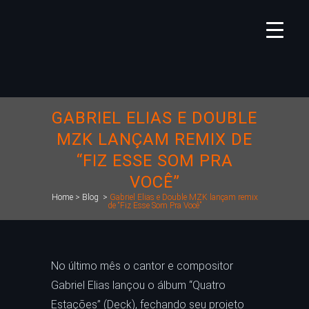
GABRIEL ELIAS E DOUBLE
MZK LANÇAM REMIX DE
“FIZ ESSE SOM PRA
VOCÊ”
Home
>
Blog
>
Gabriel Elias e Double MZK lançam remix
de “Fiz Esse Som Pra Você”
No último mês o cantor e compositor
Gabriel Elias lançou o álbum “Quatro
Estações” (Deck), fechando seu projeto