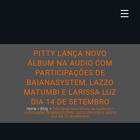
PITTY LANÇA NOVO
ÁLBUM NA AUDIO COM
PARTICIPAÇÕES DE
BAIANASYSTEM, LAZZO
MATUMBI E LARISSA LUZ
DIA 14 DE SETEMBRO
Home
>
Blog
>
Pitty lança novo álbum na Audio com
participações de BaianaSystem, Lazzo Matumbi e Larissa
Luz dia 14 de setembro