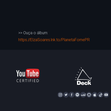
>> Ouça o álbum:
https://ElzaSoares.lnk.to/PlanetaFomePR
I
T
F
S
D
N
A
T
Y
N
W
A
P
E
A
P
I
S
I
C
O
E
P
P
K
U