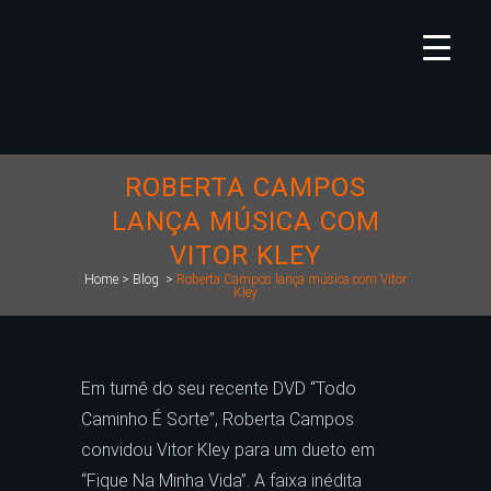
ROBERTA CAMPOS
LANÇA MÚSICA COM
VITOR KLEY
Home
>
Blog
>
Roberta Campos lança música com Vitor
Kley
Em turnê do seu recente DVD “Todo
Caminho É Sorte”, Roberta Campos
convidou Vitor Kley para um dueto em
“Fique Na Minha Vida”. A faixa inédita