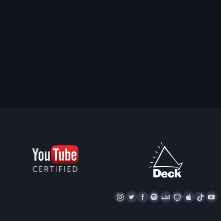
I
T
F
S
D
N
A
T
Y
N
W
A
P
E
A
P
I
S
I
C
O
E
P
P
K
U