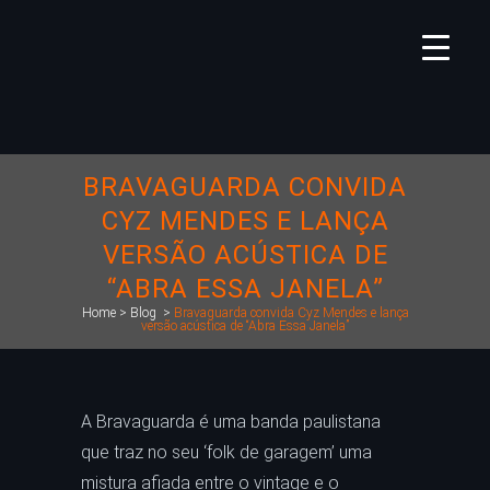
BRAVAGUARDA CONVIDA
CYZ MENDES E LANÇA
VERSÃO ACÚSTICA DE
“ABRA ESSA JANELA”
Home
>
Blog
>
Bravaguarda convida Cyz Mendes e lança
versão acústica de “Abra Essa Janela”
A Bravaguarda é uma banda paulistana
que traz no seu ‘folk de garagem’ uma
mistura afiada entre o vintage e o