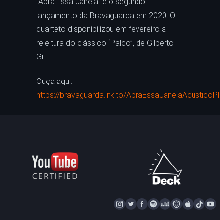
“Abra Essa Janela” é o segundo
lançamento da Bravaguarda em 2020. O
quarteto disponibilizou em fevereiro a
releitura do clássico “Palco”, de Gilberto
Gil.
Ouça aqui:
https://bravaguarda.lnk.to/AbraEssaJanelaAcusticoP
I
T
F
S
D
N
A
T
Y
N
W
A
P
E
A
P
I