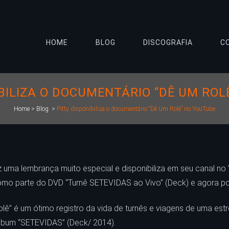
HOME
BLOG
DISCOGRAFIA
C
IBILIZA O DOCUMENTÁRIO “DÊ UM ROL
Home
>
Blog
>
Pitty disponibiliza o documentário “Dê Um Rolê” no YouTube
 traz uma lembrança muito especial e disponibiliza em seu canal 
como parte do DVD “Turnê SETEVIDAS ao Vivo” (Deck) e agora pod
lê” é um ótimo registro da vida de turnês e viagens de uma estr
 álbum “SETEVIDAS” (Deck/ 2014).