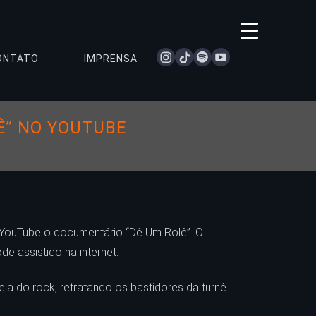
instagram
tiktok
spotify
youtube
ONTATO
IMPRENSA
Ê” NO YOUTUBE
no YouTube o documentário “Dê Um Rolê”. O
e assistido na internet.
ela do rock, retratando os bastidores da turnê