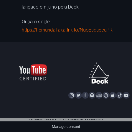
lançado em julho pela Deck.
Ouça o single:
https://FernandaTakai.lnk.to/NaoEsquecaPR
I
T
F
S
D
N
A
T
Y
N
W
A
P
E
A
P
I
S
I
C
O
E
P
P
K
U
T
T
E
T
Z
S
L
T
T
DECKDISC 2025 – TODOS OS DIREITOS RESERVADOS
A
T
I
E
T
E
O
U
Manage consent
G
E
F
R
A
K
B