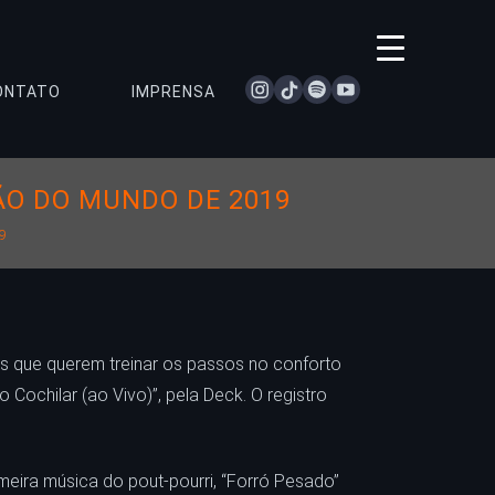
instagram
tiktok
spotify
youtube
ONTATO
IMPRENSA
ÃO DO MUNDO DE 2019
19
es que querem treinar os passos no conforto
 Cochilar (ao Vivo)”, pela Deck. O registro
meira música do pout-pourri, “Forró Pesado”