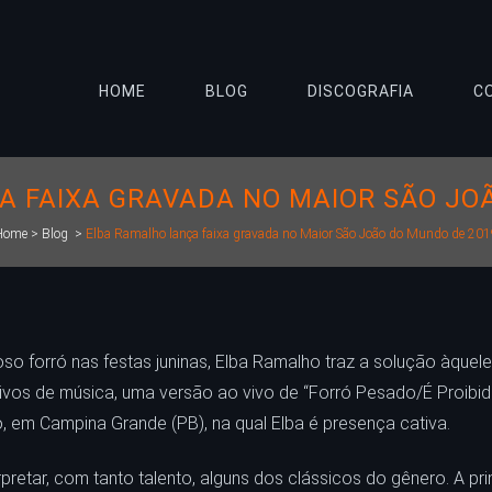
HOME
BLOG
DISCOGRAFIA
C
 FAIXA GRAVADA NO MAIOR SÃO JO
Home
>
Blog
>
Elba Ramalho lança faixa gravada no Maior São João do Mundo de 20
so forró nas festas juninas, Elba Ramalho traz a solução àquel
tivos de música, uma versão ao vivo de “Forró Pesado/É Proibido
 em Campina Grande (PB), na qual Elba é presença cativa.
retar, com tanto talento, alguns dos clássicos do gênero. A pri