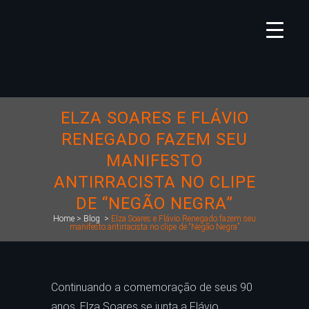
ELZA SOARES E FLÁVIO
RENEGADO FAZEM SEU
MANIFESTO
ANTIRRACISTA NO CLIPE
DE “NEGÃO NEGRA”
Home
>
Blog
>
Elza Soares e Flávio Renegado fazem seu
manifesto antirracista no clipe de “Negão Negra”
Continuando a comemoração de seus 90
anos, Elza Soares se junta a Flávio