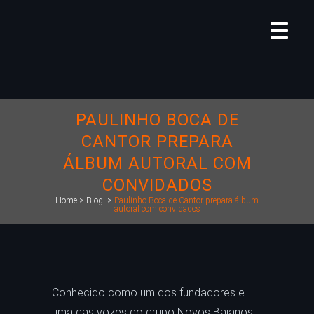
PAULINHO BOCA DE
CANTOR PREPARA
ÁLBUM AUTORAL COM
CONVIDADOS
Home
>
Blog
>
Paulinho Boca de Cantor prepara álbum
autoral com convidados
Conhecido como um dos fundadores e
uma das vozes do grupo Novos Baianos,