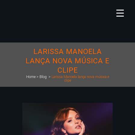
LARISSA MANOELA
LANÇA NOVA MÚSICA E
CLIPE
Home
>
Blog
>
Larissa Manoela lança nova música e
clipe