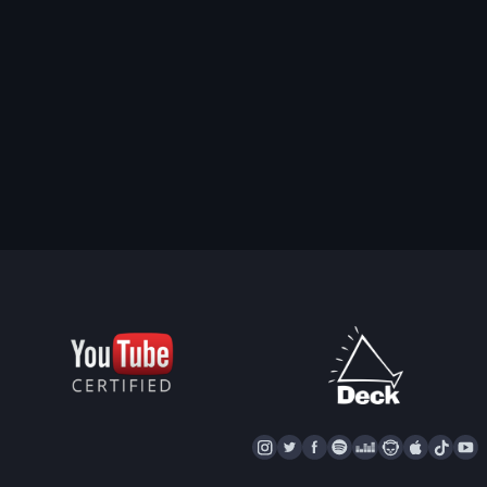
I
T
F
S
D
N
A
T
Y
N
W
A
P
E
A
P
I