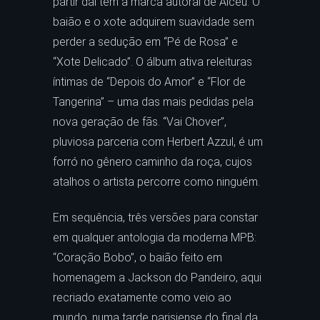
partir daí têm a marca autoral de Alceu. O
baião e o xote adquirem suavidade sem
perder a sedução em “Pé de Rosa” e
“Xote Delicado”. O álbum ativa releituras
íntimas de “Depois do Amor” e “Flor de
Tangerina” – uma das mais pedidas pela
nova geração de fãs. “Vai Chover”,
pluviosa parceria com Herbert Azzul, é um
forró no gênero caminho da roça, cujos
atalhos o artista percorre como ninguém.
Em sequência, três versões para constar
em qualquer antologia da moderna MPB:
“Coração Bobo”, o baião feito em
homenagem a Jackson do Pandeiro, aqui
recriado exatamente como veio ao
mundo, numa tarde parisiense do final da