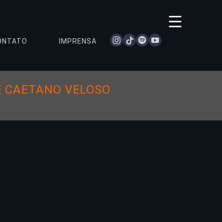
instagram
tiktok
spotify
youtube
ONTATO
IMPRENSA
E CAETANO VELOSO