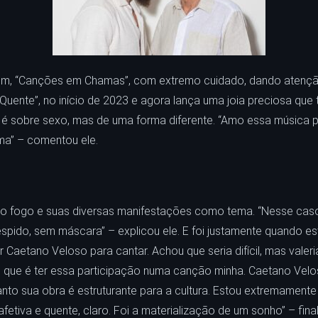
um, “Canções em Chamas”, com extremo cuidado, dando atenção
e Quente”, no início de 2023 e agora lança uma joia preciosa que
r, é sobre sexo, mas de uma forma diferente. “Amo essa música 
ma” – comentou ele.
m o fogo e suas diversas manifestações como tema. “Nesse cas
despido, sem máscara” – explicou ele. E foi justamente quando
 Caetano Veloso para cantar. Achou que seria difícil, mas valer
gio que é ter essa participação numa canção minha. Caetano Ve
nto sua obra é estruturante para a cultura. Estou extremamente
afetiva e quente, claro. Foi a materialização de um sonho” – fina