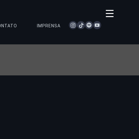
instagram
tiktok
spotify
youtube
ONTATO
IMPRENSA