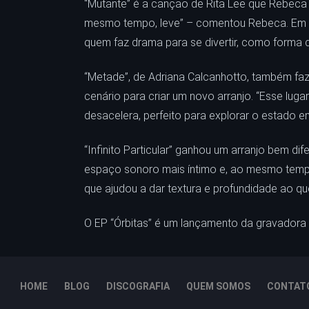
“Mutante” é a canção de Rita Lee que Rebeca 
mesmo tempo, leve” – comentou Rebeca. Em sua
quem faz drama para se divertir, como forma 
“Metade”, de Adriana Calcanhotto, também faz 
cenário para criar um novo arranjo. “Esse lug
desacelera, perfeito para explorar o estado e
“Infinito Particular” ganhou um arranjo bem di
espaço sonoro mais íntimo e, ao mesmo tempo
que ajudou a dar textura e profundidade ao que
O EP “Órbitas” é um lançamento da gravadora D
HOME
BLOG
DISCOGRAFIA
QUEM SOMOS
CONTAT