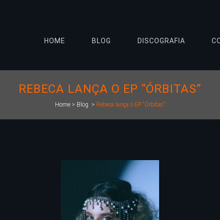
HOME
BLOG
DISCOGRAFIA
C
REBECA LANÇA O EP “ÓRBITAS”
Home
>
Blog
>
Rebeca lança o EP “Órbitas”