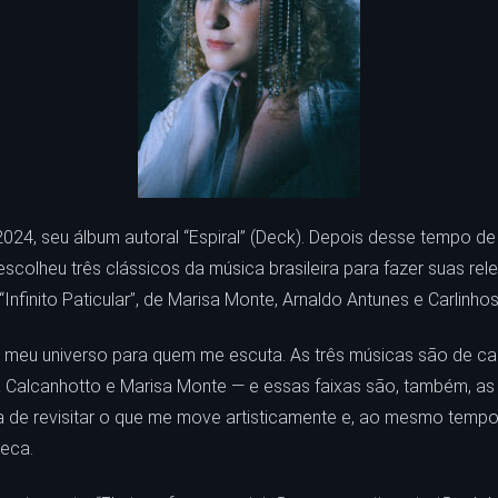
24, seu álbum autoral “Espiral” (Deck). Depois desse tempo d
olheu três clássicos da música brasileira para fazer suas relei
“Infinito Paticular”, de Marisa Monte, Arnaldo Antunes e Carlinho
r meu universo para quem me escuta. As três músicas são de 
a Calcanhotto e Marisa Monte — e essas faixas são, também, as
a de revisitar o que me move artisticamente e, ao mesmo tempo,
beca.