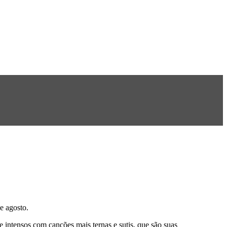
e agosto.
e intensos com canções mais ternas e sutis, que são suas