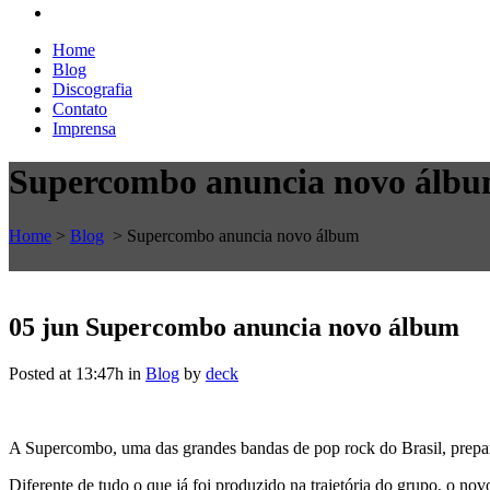
Home
Blog
Discografia
Contato
Imprensa
Supercombo anuncia novo álb
Home
>
Blog
>
Supercombo anuncia novo álbum
05 jun
Supercombo anuncia novo álbum
Posted at 13:47h
in
Blog
by
deck
A Supercombo, uma das grandes bandas de pop rock do Brasil, prepara 
Diferente de tudo o que já foi produzido na trajetória do grupo, o no