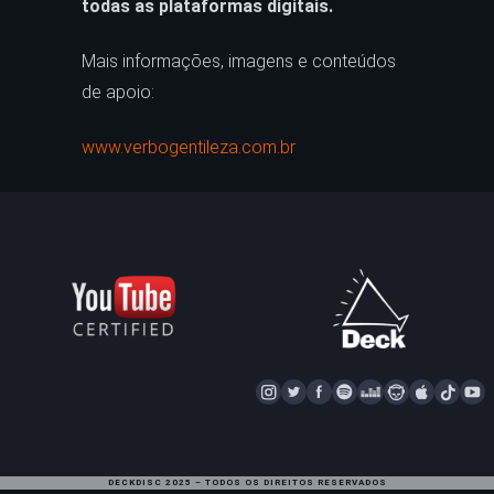
todas as plataformas digitais
.
Mais informações, imagens e conteúdos
de apoio:
www.verbogentileza.com.br
I
T
F
S
D
N
A
T
Y
N
W
A
P
E
A
P
I
S
I
C
O
E
P
P
K
U
T
T
E
T
Z
S
L
T
T
DECKDISC 2025 – TODOS OS DIREITOS RESERVADOS