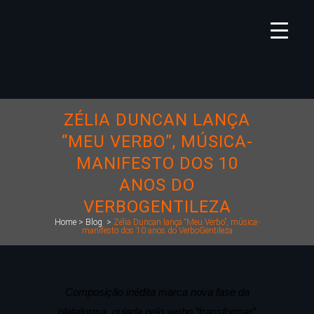
ZÉLIA DUNCAN LANÇA
“MEU VERBO”, MÚSICA-
MANIFESTO DOS 10
ANOS DO
VERBOGENTILEZA
Home
>
Blog
>
Zélia Duncan lança “Meu Verbo”, música-
manifesto dos 10 anos do VerboGentileza
Composição inédita marca nova fase da
plataforma, guiada pelo verbo “transformar”