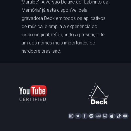
Maruípe”. A versão Deluxe do “Labirinto da
Memória” já está disponível pela
gravadora Deck em todos os aplicativos
de música, e amplia a experiência do
disco original, reforçando a presença de
um dos nomes mais importantes do
hardcore brasileiro.
I
T
F
S
D
N
A
T
Y
N
W
A
P
E
A
P
I
S
I
C
O
E
P
P
K
U