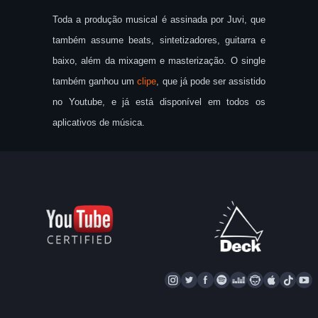
Toda a produção musical é assinada por Juvi, que
também assume beats, sintetizadores, guitarra e
baixo, além da mixagem e masterização. O single
também ganhou um
clipe
, que já pode ser assistido
no Youtube, e já está disponível em todos os
aplicativos de música.
I
T
F
S
D
N
A
T
Y
N
W
A
P
E
A
P
I
S
I
C
O
E
P
P
K
U