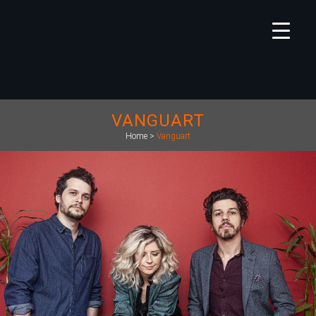
VANGUART
Home
>
Vanguart
https://deckdisc.com.br/wp-
content/uploads/2020/03/Vanguart3_2019.jpg