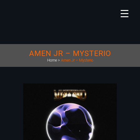
AMEN JR – MYSTERIO
Home
>
Amen Jr – Mysterio