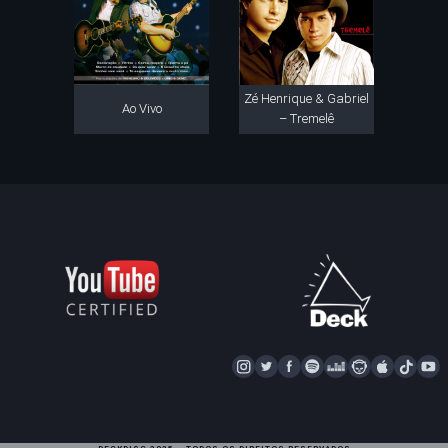
Zé Henrique & Gabriel
Ao Vivo
– Tremelê
I
T
F
S
D
N
A
T
Y
N
W
A
P
E
A
P
I
S
I
C
O
E
P
P
K
U
T
T
E
T
Z
S
L
T
T