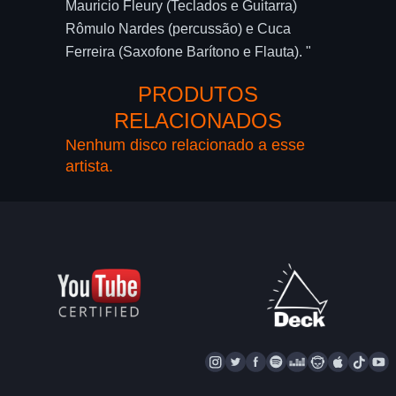
Mauricio Fleury (Teclados e Guitarra)
Rômulo Nardes (percussão) e Cuca
Ferreira (Saxofone Barítono e Flauta). "
PRODUTOS
RELACIONADOS
Nenhum disco relacionado a esse
artista.
I
T
F
S
D
N
A
T
Y
N
W
A
P
E
A
P
I