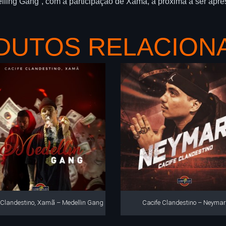
lling Gang”, com a participação de Xamã, a próxima a ser apr
DUTOS RELACION
 Clandestino, Xamã – Medellin Gang
Cacife Clandestino – Neyma