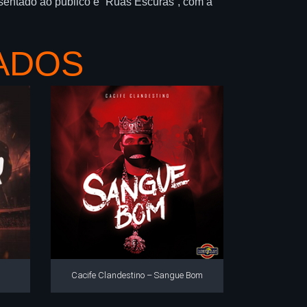
esentado ao público é “Ruas Escuras”, com a
ADOS
r
Cacife Clandestino – Sangue Bom