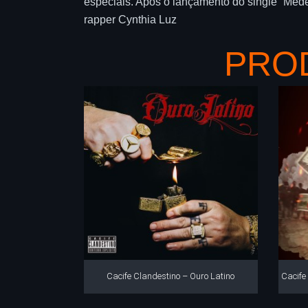
especiais. Após o lançamento do single “Mede
rapper Cynthia Luz
PRO
Cacife Clandestino – Ouro Latino
Cacife