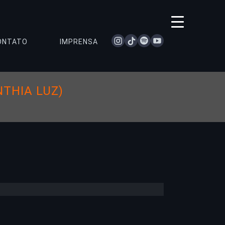
instagram
tiktok
spotify
youtube
ONTATO
IMPRENSA
NTHIA LUZ)