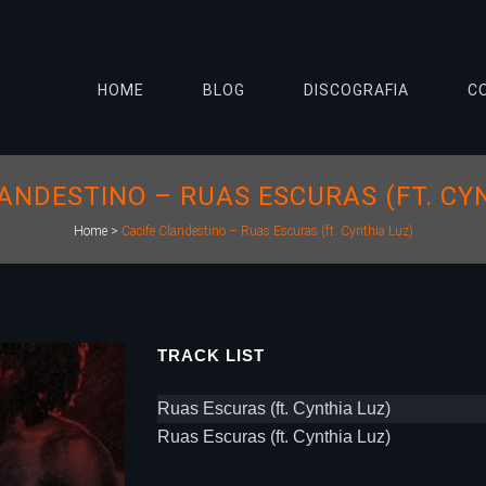
HOME
BLOG
DISCOGRAFIA
C
ANDESTINO – RUAS ESCURAS (FT. CY
Home
>
Cacife Clandestino – Ruas Escuras (ft. Cynthia Luz)
TRACK LIST
Ruas Escuras (ft. Cynthia Luz)
Ruas Escuras (ft. Cynthia Luz)