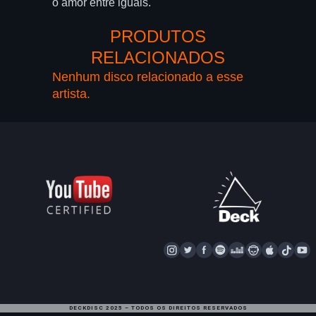
o amor entre iguais.
PRODUTOS
RELACIONADOS
Nenhum disco relacionado a esse
artista.
I
T
F
S
D
N
A
T
Y
N
W
A
P
E
A
P
I
S
I
C
O
E
P
P
K
U
T
T
E
T
Z
S
L
T
T
DECKDISC 2025 – TODOS OS DIREITOS RESERVADOS