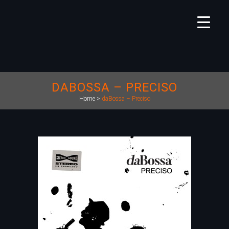
DABOSSA – PRECISO
Home
>
daBossa – Preciso