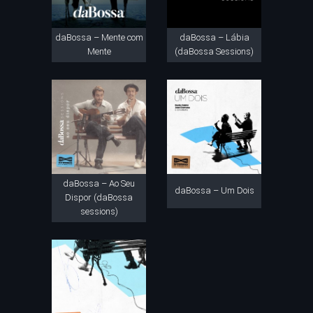
daBossa – Mente com
daBossa – Lábia
Mente
(daBossa Sessions)
daBossa – Ao Seu
daBossa – Um Dois
Dispor (daBossa
sessions)