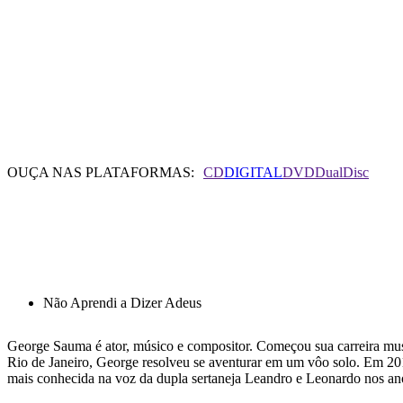
OUÇA NAS PLATAFORMAS:
CD
DIGITAL
DVD
DualDisc
TRACK LIST
Não Aprendi a Dizer Adeus
George Sauma é ator, músico e compositor. Começou sua carreira mu
Rio de Janeiro, George resolveu se aventurar em um vôo solo. Em 20
mais conhecida na voz da dupla sertaneja Leandro e Leonardo nos ano