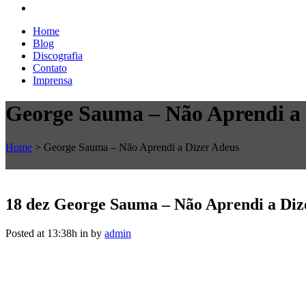
Home
Blog
Discografia
Contato
Imprensa
George Sauma – Não Aprendi a 
Home
>
George Sauma – Não Aprendi a Dizer Adeus
18 dez
George Sauma – Não Aprendi a Diz
Posted at 13:38h
in
by
admin