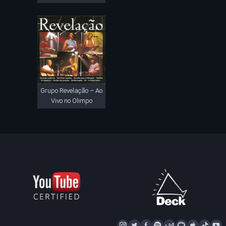
Grupo Revelação – Ao
Vivo no Olimpo
I
T
F
S
D
N
A
T
Y